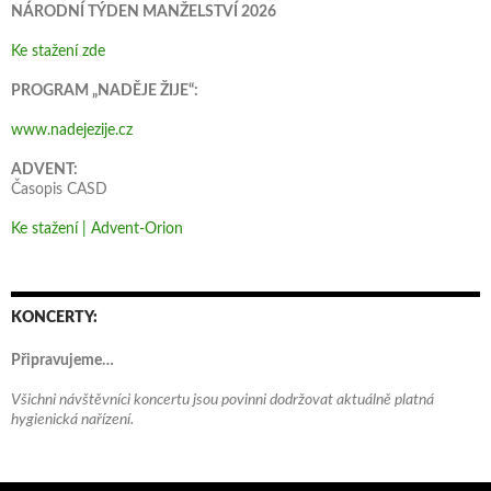
NÁRODNÍ TÝDEN MANŽELSTVÍ 2026
Ke stažení zde
PROGRAM „NADĚJE ŽIJE“:
www.nadejezije.cz
ADVENT:
Časopis CASD
Ke stažení | Advent-Orion
KONCERTY:
Připravujeme…
Všichni návštěvníci koncertu jsou povinni dodržovat aktuálně platná
hygienická nařízení.