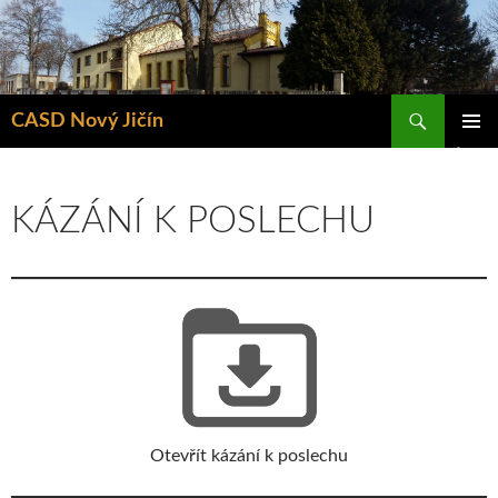
Hledat
CASD Nový Jičín
PŘEJÍT
ZÁKLAD
K
NAVIGA
OBSAHU
MENU
WEBU
KÁZÁNÍ K POSLECHU
Otevřít kázání k poslechu